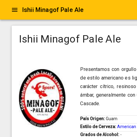
Ishii Minagof Pale Ale
Ishii Minagof Pale Ale
Presentamos con orgullo 
de estilo americano es li
carácter cítrico, resino
ámbar, generalmente con 
Cascade.
País Origen:
Guam
Estilo de Cerveza:
American 
Grados de Alcohol:
-