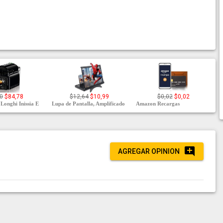
0
$84,78
$12,64
$10,99
$0,02
$0,02
Longhi Inissia E
Lupa de Pantalla, Amplificado
Amazon Recargas
AGREGAR OPINION