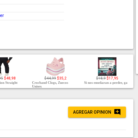
ter
95
$48,98
$44,99
$35,2
$18,9
$17,95
on Straight
Crocband Clogs, Zuecos
Si nos enseñaran a perder, ga
Unisex
AGREGAR OPINION