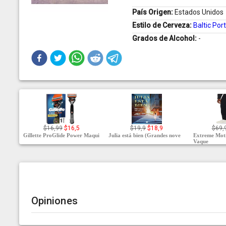
País Origen:
Estados Unidos
Estilo de Cerveza:
Baltic Por
Grados de Alcohol:
-
$16,99
$16,5
$19,9
$18,9
$69,
Gillette ProGlide Power Maqui
Julia está bien (Grandes nove
Extreme Moti
Vaque
Opiniones