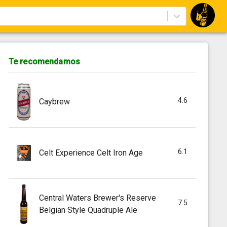
Te recomendamos
4.6
Caybrew
6.1
Celt Experience Celt Iron Age
Central Waters Brewer's Reserve
7.5
Belgian Style Quadruple Ale