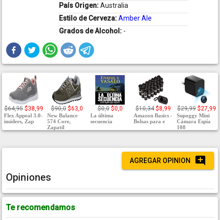
País Origen:
Australia
Estilo de Cerveza:
Amber Ale
Grados de Alcohol:
-
$64,95
$38,99
$90,0
$63,0
$0,0
$0,0
$10,34
$8,99
$29,99
$27,99
Flex Appeal 3.0-
New Balance
La última
Amazon Basics -
Supoggy Mini
insiders, Zap
574 Core,
secuencia
Bolsas para e
Cámara Espía
Zapatil
108
AGREGAR OPINION
Opiniones
Te recomendamos