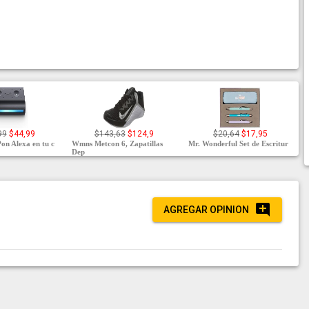
99
$44,99
$143,63
$124,9
$20,64
$17,95
on Alexa en tu c
Wmns Metcon 6, Zapatillas
Mr. Wonderful Set de Escritur
Dep
AGREGAR OPINION