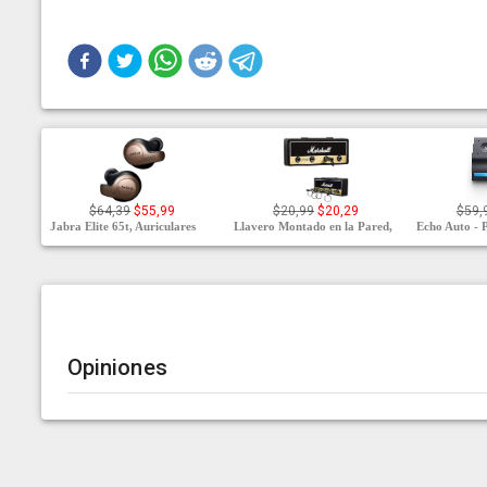
$64,39
$55,99
$20,99
$20,29
$59,
Jabra Elite 65t, Auriculares
Llavero Montado en la Pared,
Echo Auto - P
Opiniones