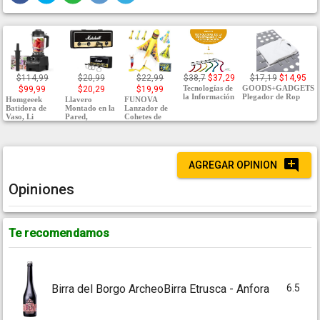
$114,99
$20,99
$22,99
$38,7
$37,29
$17,19
$14,95
Tecnologías de
GOODS+GADGETS
$99,99
$20,29
$19,99
la Información
Plegador de Rop
Homgeeek
Llavero
FUNOVA
Batidora de
Montado en la
Lanzador de
Vaso, Li
Pared,
Cohetes de
AGREGAR OPINION
Opiniones
Te recomendamos
6.5
Birra del Borgo ArcheoBirra Etrusca - Anfora