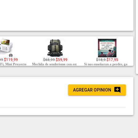
99
$119,99
$68,99
$59,99
$18,9
$17,95
Fi, Mini Proyecto
Mochila de senderismo con est
Si nos enseñaran a perder, ga
AGREGAR OPINION