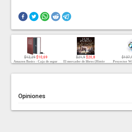
$12,29
$10,69
$21,9
$20,8
$137,
Amazon Basics - Caja de segur
El mercader de libros (Histór
Proyector Wi
Opiniones