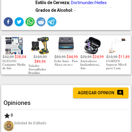
Estilo de Cerveza:
Dortmunder/Helles
Grados de Alcohol:
-
$32,99
$28,04
$109,99
$59,99
$44,99
$29,99
$24,99
$13,99
$11,89
ELEGOO
Echo Auto - Pon
Auriculares
UGREEN
$89,99
Conjunto Medio
Alexa en tu c
Inalámbricos,
Soporte Móvil
Taladro
de Inic
Aur
para Cam
Atornillador
Brushles
AGREGAR OPINION
Opiniones
8
Soledad de Doblado