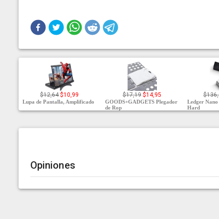
$12,64
$10,99
$17,19
$14,95
$136
Lupa de Pantalla, Amplificado
GOODS+GADGETS Plegador
Ledger Nano
de Rop
Hard
Opiniones