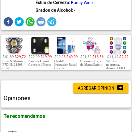
Estilo de Cerveza:
Barley Wine
Grados de Alcohol:
-
$41,89
$29,72
$22,99
$19,99
$99,95
$49,99
$21,69
$18,86
$11,49
$9,99
Cole & Mason
Báscula Grasa
Oral-B
Dreamon Caja
WC luz
P7D H121808
Corporal Blueto
Irrigador Bucal
de Maquillaje y
nocturna,
Cole
Con Te
Adoric LED L
AGREGAR OPINION
Opiniones
Te recomendamos