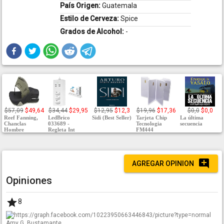
País Origen:
Guatemala
Estilo de Cerveza:
Spice
Grados de Alcohol:
-
$57,09
$49,64
$34,44
$29,95
$12,95
$12,3
$19,96
$17,36
$0,0
$0,0
Reef Fanning,
LedBrico
Sidi (Best Seller)
Tarjeta Chip
La última
Chanclas
033689 -
Tecnologia
secuencia
Hombre
Regleta Int
FM444
AGREGAR OPINION
Opiniones
8
Amy G. Bustamante