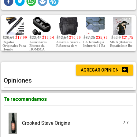
$20,69
$17,99
$22,47
$19,54
$12,64
$10,99
$37,25
$35,39
$22,9
$21,75
Regalos
Auriculares
Amazon Basics -
LA Tecnologia
SIRA (Autores
Originales Para
Bluetooth,
Riñonera de v
Industrial 1 Ba
Españoles e Ibe
Hombr
HOMSCA
AGREGAR OPINION
Opiniones
Te recomendamos
7.7
Crooked Stave Origins