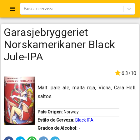
Buscar cerveza...
Garasjebryggeriet
Norskamerikaner Black
Jule-IPA
6.3/10
Malt: pale ale, malta roja, Viena, Cara Hell.
saltos
País Origen:
Norway
Estilo de Cerveza:
Black IPA
Grados de Alcohol:
-