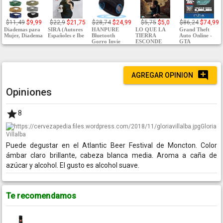
$11,49
$9,99
$22,9
$21,75
$28,74
$24,99
$5,75
$5,0
$86,24
$74,99
Diademas para
SIRA (Autores
HANPURE
LO QUE LA
Grand Theft
Mujer, Diadema
Españoles e Ibe
Bluetooth
TIERRA
Auto Online -
Gorro Invie
ESCONDE
GTA
AGREGAR OPINION
Opiniones
8
Gloria
Villalba
Puede degustar en el Atlantic Beer Festival de Moncton. Color
ámbar claro brillante, cabeza blanca media. Aroma a caña de
azúcar y alcohol. El gusto es alcohol suave.
Te recomendamos