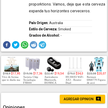
proporktions. Vamos, deja que esta cerveza
expanda tus horizontes cerveceros.
País Origen:
Australia
Estilo de Cerveza:
Smoked
Grados de Alcohol:
-
$18,9
$17,95
$19,96
$17,36
$22,47
$19,54
$79,0
$34,0
$23,08
$20,07
Vive de forma
Tarjeta Chip
Auriculares
HUAWEI WiFi
Batman
que te duela ma
Tecnologia
Bluetooth,
AX3 - Router
6060779 Figura
FM444
HOMSCA
Dual
de acci
AGREGAR OPINION
Opiniones