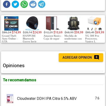
$86,24
$74,99
$28,74
$24,99
$12,29
$10,69
$68,99
$59,99
$80,49
$69,99
Grand Theft
HANPURE
Amazon Basics -
Mochila de
YG 300 Pro
Auto Online -
Bluetooth
Caja de segur
senderismo con
Proyector,
GTA
Gorro Invie
est
Vamvo L
AGREGAR OPINION
Opiniones
Te recomendamos
7.6
Cloudwater DDH IPA Citra 6.5% ABV