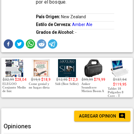
por el bosque.
País Origen:
New Zealand
Estilo de Cerveza:
Amber Ale
Grados de Alcohol:
-
$32,99
$28,04
$19,9
$18,9
$12,95
$12,3
$99,99
$79,99
$137,94
ELEGOO
Come genial y
Sidi (Best Seller)
Anker
$119,95
Conjunto Medio
no hagas dieta
Soundcore
Tablet 10
de Inic
Motion Boom A
Pulgadas 8
Core - T
AGREGAR OPINION
Opiniones