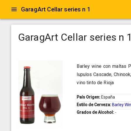
GaragArt Cellar series n 1
GaragArt Cellar series n 
Barley wine con maltas P
lupulos Cascade, Chinook,
vino tinto de Rioja
País Origen:
España
Estilo de Cerveza:
Barley Wi
Grados de Alcohol:
-