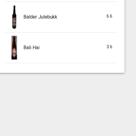
6.6
Balder Julebukk
3.6
Bali Hai