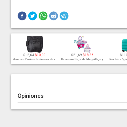
$12,64
$10,99
$21,69
$18,86
$11
Amazon Basics - Riñonera de v
Dreamon Caja de Maquillaje y
Bon Air - Spi
Opiniones