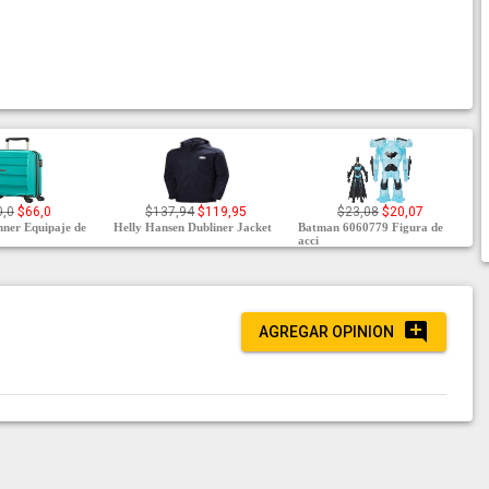
0,0
$66,0
$137,94
$119,95
$23,08
$20,07
nner Equipaje de
Helly Hansen Dubliner Jacket
Batman 6060779 Figura de
acci
AGREGAR OPINION