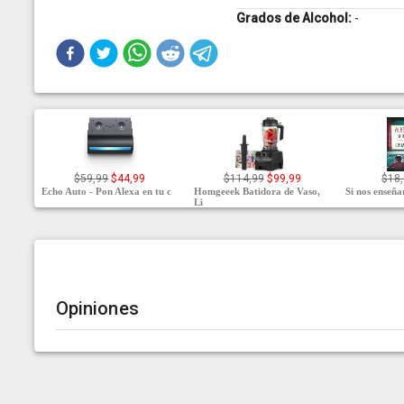
Grados de Alcohol:
-
$59,99
$44,99
$114,99
$99,99
$18,
Echo Auto - Pon Alexa en tu c
Homgeeek Batidora de Vaso,
Si nos enseña
Li
Opiniones