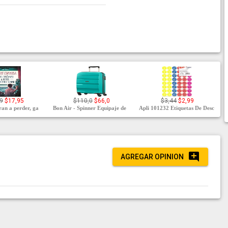
9
$17,95
$110,0
$66,0
$3,44
$2,99
ran a perder, ga
Bon Air - Spinner Equipaje de
Apli 101232 Etiquetas De Desc
AGREGAR OPINION