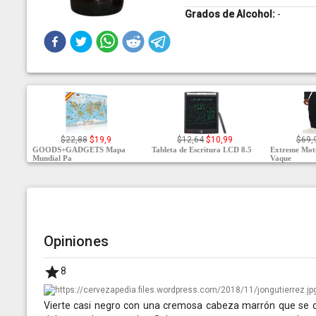
Grados de Alcohol:
-
$22,88
$19,9
$12,64
$10,99
$69,
GOODS+GADGETS Mapa
Tableta de Escritura LCD 8.5
Extreme Moti
Mundial Pa
Vaque
Opiniones
8
Vierte casi negro con una cremosa cabeza marrón que se di