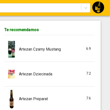
Te recomendamos
6.9
Artezan Czarny Mustang
7.2
Artezan Dziecinada
7.6
Artezan Preparat