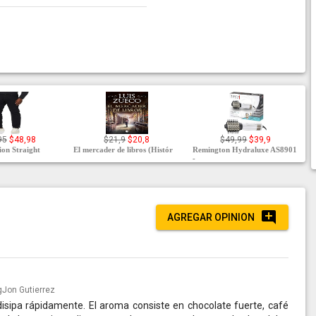
95
$48,98
$21,9
$20,8
$49,99
$39,9
on Straight
El mercader de libros (Histór
Remington Hydraluxe AS8901
-
AGREGAR OPINION
Jon Gutierrez
sipa rápidamente. El aroma consiste en chocolate fuerte, café