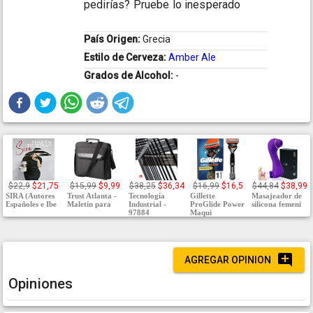
pedirías? Pruebe lo inesperado
País Origen:
Grecia
Estilo de Cerveza:
Amber Ale
Grados de Alcohol:
-
$22,9
$21,75
$15,99
$9,99
$38,25
$36,34
$16,99
$16,5
$44,84
$38,99
SIRA (Autores
Trust Atlanta -
Tecnología
Gillette
Masajeador de
Españoles e Ibe
Maletín para
Industrial -
ProGlide Power
silicona femeni
97884
Maqui
AGREGAR OPINION
Opiniones