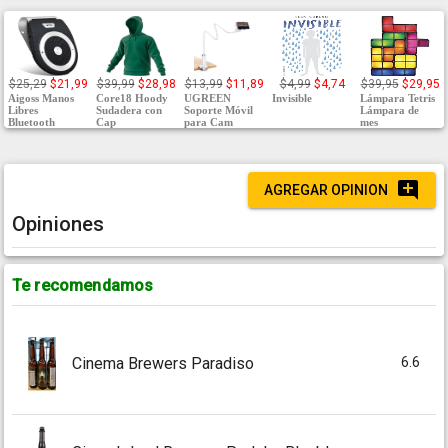
$25,29
$21,99
$39,99
$28,98
$13,99
$11,89
$4,99
$4,74
$39,95
$29,95
Aigoss Manos
Core18 Hoody
UGREEN
Invisible
Lámpara Tetris
Libres
Sudadera con
Soporte Móvil
Lámpara de
Bluetooth
Cap
para Cam
mes
AGREGAR OPINION
Opiniones
Te recomendamos
6.6
Cinema Brewers Paradiso