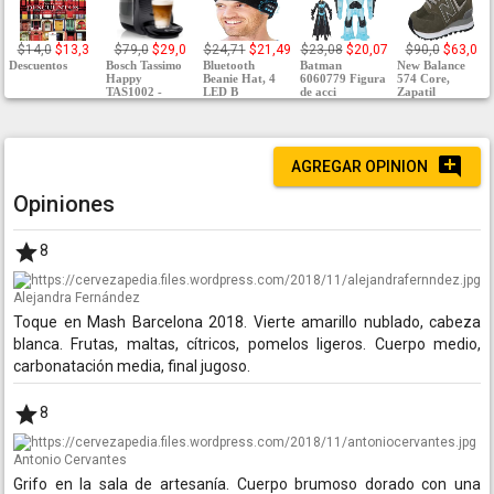
$14,0
$13,3
$79,0
$29,0
$24,71
$21,49
$23,08
$20,07
$90,0
$63,0
Descuentos
Bosch Tassimo
Bluetooth
Batman
New Balance
Happy
Beanie Hat, 4
6060779 Figura
574 Core,
TAS1002 -
LED B
de acci
Zapatil
AGREGAR OPINION
Opiniones
8
Alejandra Fernández
Toque en Mash Barcelona 2018. Vierte amarillo nublado, cabeza
blanca. Frutas, maltas, cítricos, pomelos ligeros. Cuerpo medio,
carbonatación media, final jugoso.
8
Antonio Cervantes
Grifo en la sala de artesanía. Cuerpo brumoso dorado con una