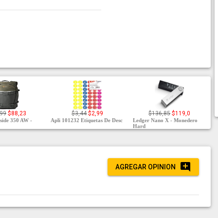
,99
$88,23
$3,44
$2,99
$136,85
$119,0
side 350 AW -
Apli 101232 Etiquetas De Desc
Ledger Nano X - Monedero
Hard
AGREGAR OPINION