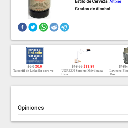
Estilo de Cerveza:
Altbier
Grados de Alcohol:
-
$0,0
$0,0
$13,99
$11,89
$186
Tu perfil de LinkedIn para ve
UGREEN Soporte Móvil para
Lowepro Flip
Cam
Moc
Opiniones