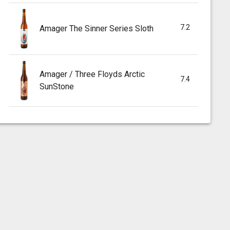
7.2
Amager The Sinner Series Sloth
Amager / Three Floyds Arctic
7.4
SunStone