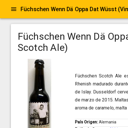
Füchschen Wenn Dä Oppa Dat Wüsst (Vin
Füchschen Wenn Dä Oppa
Scotch Ale)
Füchschen Scotch Ale es 
Rhenish madurado durante
de Islay. Dusseldorf cerv
de marzo de 2015. Maltas 
aroma de caramelo, malta
País Origen:
Alemania