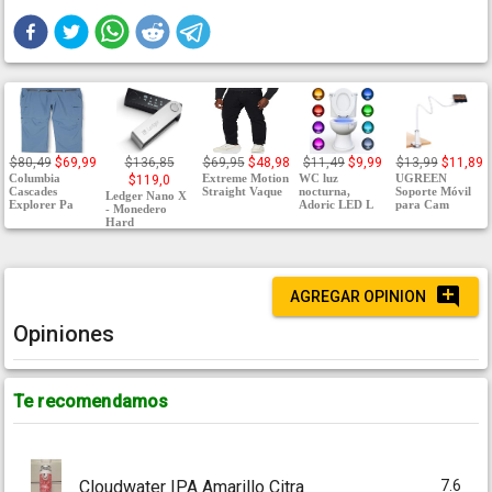
$80,49
$69,99
$136,85
$69,95
$48,98
$11,49
$9,99
$13,99
$11,89
Columbia
Extreme Motion
WC luz
UGREEN
$119,0
Cascades
Straight Vaque
nocturna,
Soporte Móvil
Ledger Nano X
Explorer Pa
Adoric LED L
para Cam
- Monedero
Hard
AGREGAR OPINION
Opiniones
Te recomendamos
7.6
Cloudwater IPA Amarillo Citra