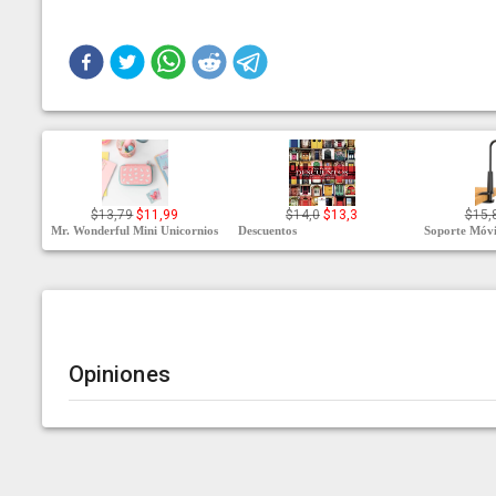
$13,79
$11,99
$14,0
$13,3
$15,
Mr. Wonderful Mini Unicornios
Descuentos
Soporte Móvi
Opiniones