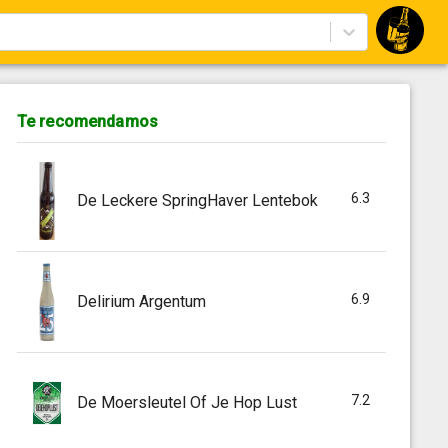
Te recomendamos
6.3
De Leckere SpringHaver Lentebok
6.9
Delirium Argentum
7.2
De Moersleutel Of Je Hop Lust