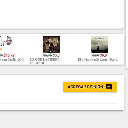
86
$13,79
$5,75
$5,0
$0,0
$0,0
l con Cuello de C
LO QUE LA TIERRA
El invierno más largo (Best s
ESCONDE
AGREGAR OPINION