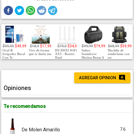
$99,95
$49,99
$18,9
$17,95
$79,0
$34,0
$99,99
$79,99
$68,99
$59,99
Oral-B
Vive de forma
HUAWEI WiFi
Anker
Mochila de
Irrigador Bucal
que te duela ma
AX3 - Router
Soundcore
senderismo con
Con Te
Dual
Motion Boom A
est
AGREGAR OPINION
Opiniones
Te recomendamos
7.6
De Molen Amarillo