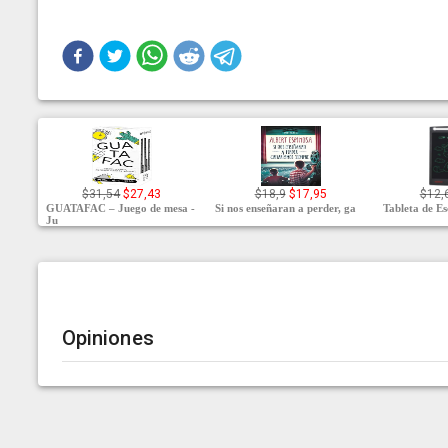
$31,54
$27,43
$18,9
$17,95
$12,
GUATAFAC – Juego de mesa -
Si nos enseñaran a perder, ga
Tableta de E
Ju
Opiniones