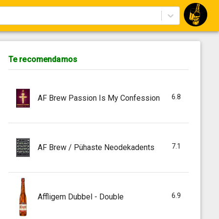
Te recomendamos
6.8
AF Brew Passion Is My Confession
7.1
AF Brew / Pühaste Neodekadents
6.9
Affligem Dubbel - Double