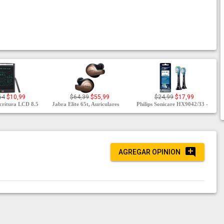
64
$10,99
$64,39
$55,99
$24,99
$17,99
scritura LCD 8.5
Jabra Elite 65t, Auriculares
Philips Sonicare HX9042/33 -
AGREGAR OPINION