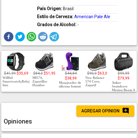
País Origen:
Brasil
Estilo de Cerveza:
American Pale Ale
Grados de Alcohol:
-
$41,99
$35,69
$84,0
$51,95
$44,84
$90,0
$63,0
$99,99
Willful
Ml574,
New Balance
$38,99
$79,99
Smartwatch,Reloj
Zapatillas
574 Core,
Masajeador de
Anker
Inte
Hombre
Zapatil
silicona femeni
Soundcore
Motion Boom A
AGREGAR OPINION
Opiniones