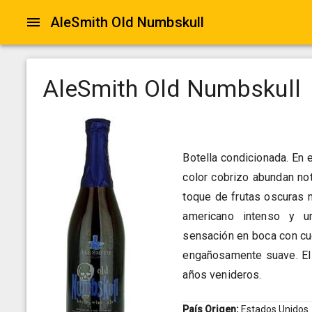
AleSmith Old Numbskull
AleSmith Old Numbskull
Botella condicionada. En
color cobrizo abundan no
toque de frutas oscuras 
americano intenso y un
sensación en boca con cue
engañosamente suave. El 
años venideros.
País Origen:
Estados Unidos