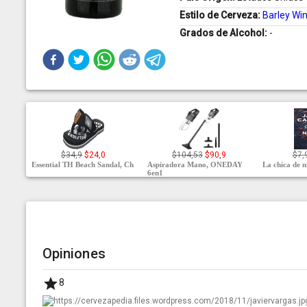
Estilo de Cerveza:
Barley Wi
Grados de Alcohol:
-
$34,9
$24,0
$104,53
$90,9
$7,
Essential TH Beach Sandal, Ch
Aspiradora Mano, ONEDAY
La chica de n
6en1
Opiniones
8