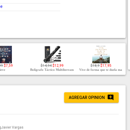
ne
99
$7,59
$14,94
$12,99
$18,9
$17,95
ieve
Bolígrafo Táctico Multiherram
Vive de forma que te duela ma
AGREGAR OPINION
Javier Vargas