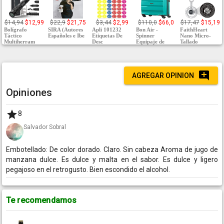
$14,94
$12,99
$22,9
$21,75
$3,44
$2,99
$110,0
$66,0
$17,47
$15,19
Bolígrafo
SIRA (Autores
Apli 101232
Bon Air -
FaithHeart
Táctico
Españoles e Ibe
Etiquetas De
Spinner
Nano Micro-
Multiherram
Desc
Equipaje de
Tallado
AGREGAR OPINION
Opiniones
8
Salvador Sobral
Embotellado: De color dorado. Claro. Sin cabeza Aroma de jugo de
manzana dulce. Es dulce y malta en el sabor. Es dulce y ligero
pegajoso en el retrogusto. Bien escondido el alcohol.
Te recomendamos