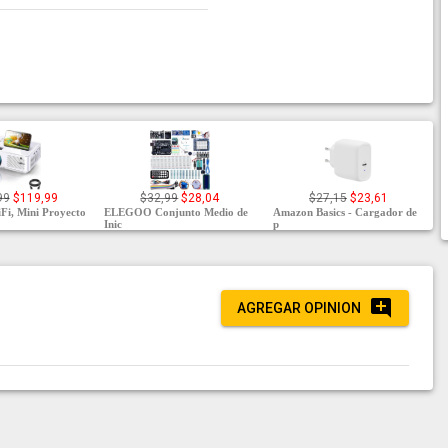
99
$119,99
$32,99
$28,04
$27,15
$23,61
Fi, Mini Proyecto
ELEGOO Conjunto Medio de
Amazon Basics - Cargador de
Inic
p
AGREGAR OPINION