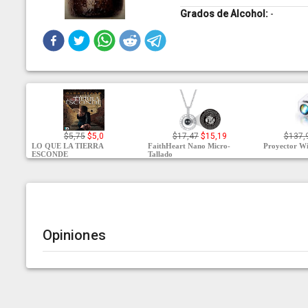
Grados de Alcohol:
-
$5,75
$5,0
$17,47
$15,19
$137,
LO QUE LA TIERRA
FaithHeart Nano Micro-
Proyector Wi
ESCONDE
Tallado
Opiniones