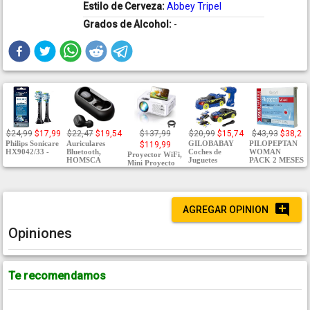
Estilo de Cerveza:
Abbey Tripel
Grados de Alcohol:
-
$24,99
$17,99
$22,47
$19,54
$137,99
$20,99
$15,74
$43,93
$38,2
Philips Sonicare
Auriculares
GILOBABAY
PILOPEPTAN
$119,99
HX9042/33 -
Bluetooth,
Coches de
WOMAN
Proyector WiFi,
HOMSCA
Juguetes
PACK 2 MESES
Mini Proyecto
AGREGAR OPINION
Opiniones
Te recomendamos