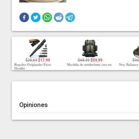
$20,69
$17,99
$68,99
$59,99
$90
Regalos Originales Para
Mochila de senderismo con est
New Balance 
Hombr
Opiniones