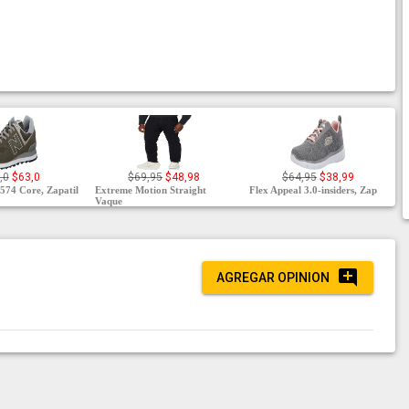
,0
$63,0
$69,95
$48,98
$64,95
$38,99
574 Core, Zapatil
Extreme Motion Straight
Flex Appeal 3.0-insiders, Zap
Vaque
AGREGAR OPINION