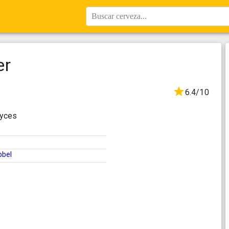
Buscar cerveza...
er
6.4/10
myces
bbel