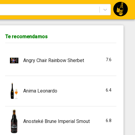
Te recomendamos
7.6
Angry Chair Rainbow Sherbet
6.4
Anima Leonardo
6.8
Anosteké Brune Imperial Smout