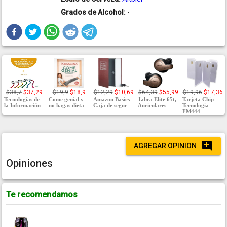
Grados de Alcohol:
-
$38,7
$37,29
$19,9
$18,9
$12,29
$10,69
$64,39
$55,99
$19,96
$17,36
Tecnologías de
Come genial y
Amazon Basics -
Jabra Elite 65t,
Tarjeta Chip
la Información
no hagas dieta
Caja de segur
Auriculares
Tecnologia
FM444
AGREGAR OPINION
Opiniones
Te recomendamos