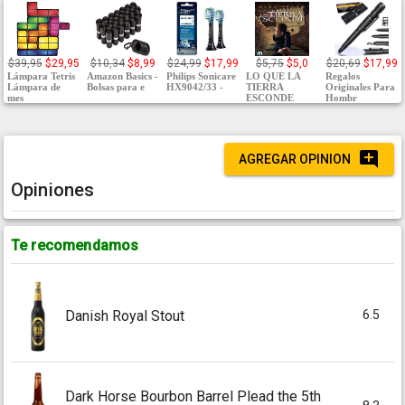
$39,95
$29,95
$10,34
$8,99
$24,99
$17,99
$5,75
$5,0
$20,69
$17,99
Lámpara Tetris
Amazon Basics -
Philips Sonicare
LO QUE LA
Regalos
Lámpara de
Bolsas para e
HX9042/33 -
TIERRA
Originales Para
mes
ESCONDE
Hombr
AGREGAR OPINION
Opiniones
Te recomendamos
6.5
Danish Royal Stout
Dark Horse Bourbon Barrel Plead the 5th