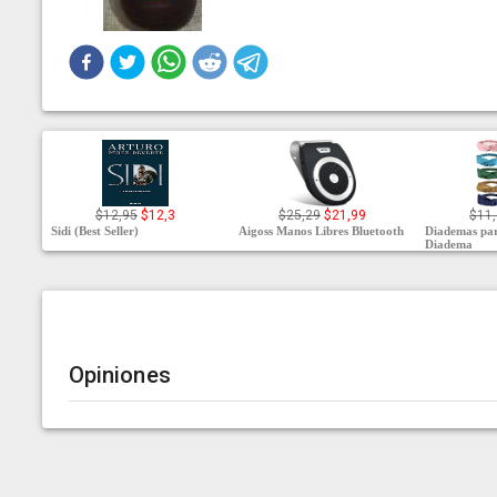
$12,95
$12,3
$25,29
$21,99
$11
Sidi (Best Seller)
Aigoss Manos Libres Bluetooth
Diademas pa
Diadema
Opiniones