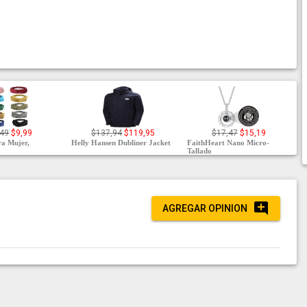
,49
$9,99
$137,94
$119,95
$17,47
$15,19
ra Mujer,
Helly Hansen Dubliner Jacket
FaithHeart Nano Micro-
Tallado
AGREGAR OPINION