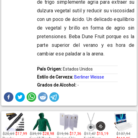
de trigo simplemente agria para extraer su
dulzura vegetal sutil y reducir su viscosidad
con un poco de ácido. Un delicado equilibrio
de vegetal y brillo en forma de agrio sin
pretensiones. Beba Dune Fruit porque es la
parte superior del verano y es hora de
cambiar ese paladar a la arena.
País Origen:
Estados Unidos
Estilo de Cerveza:
Berliner Weisse
Grados de Alcohol:
-
$20,69
$17,99
$39,99
$28,98
$19,96
$17,36
$17,47
$15,19
$137,94
Regalos
Core18 Hoody
Tarjeta Chip
FaithHeart