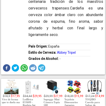
centenaria tradición de los maestros
cerveceros trapenses.Cardeña es una
cerveza color ámbar claro con abundante
corona de espuma, fino aroma, sabor
afrutado y herbal con final largo y
ligeramente seco.
País Origen:
España
Estilo de Cerveza:
Abbey Tripel
Grados de Alcohol:
-
$18,9
$17,95
$34,44
$29,95
$29,99
$27,99
$18,39
$15,99
$17,24
$14,99
Vive de forma
LedBrico
Supoggy Mini
Yojoloin
TOQIBO
que te duela ma
033689 -
Cámara Espía
Dinosaurios
Cuerda para
Regleta Int
108
Juguetes
Saltar de