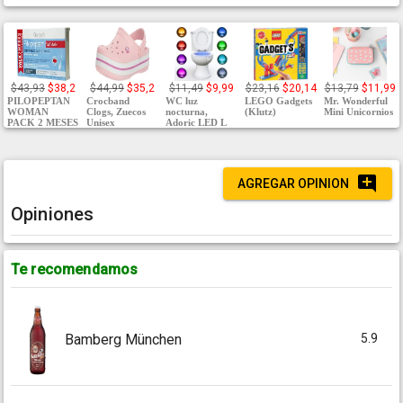
$43,93
$38,2
$44,99
$35,2
$11,49
$9,99
$23,16
$20,14
$13,79
$11,99
PILOPEPTAN
Crocband
WC luz
LEGO Gadgets
Mr. Wonderful
WOMAN
Clogs, Zuecos
nocturna,
(Klutz)
Mini Unicornios
PACK 2 MESES
Unisex
Adoric LED L
AGREGAR OPINION
Opiniones
Te recomendamos
5.9
Bamberg München