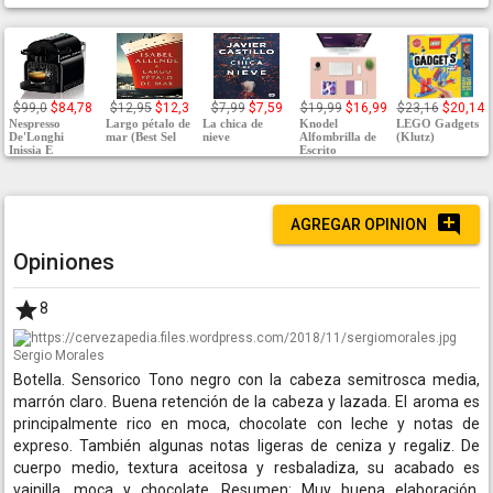
$99,0
$84,78
$12,95
$12,3
$7,99
$7,59
$19,99
$16,99
$23,16
$20,14
Nespresso
Largo pétalo de
La chica de
Knodel
LEGO Gadgets
De'Longhi
mar (Best Sel
nieve
Alfombrilla de
(Klutz)
Inissia E
Escrito
AGREGAR OPINION
Opiniones
8
Sergio Morales
Botella. Sensorico Tono negro con la cabeza semitrosca media,
marrón claro. Buena retención de la cabeza y lazada. El aroma es
principalmente rico en moca, chocolate con leche y notas de
expreso. También algunas notas ligeras de ceniza y regaliz. De
cuerpo medio, textura aceitosa y resbaladiza, su acabado es
vainilla, moca y chocolate. Resumen: Muy buena elaboración.