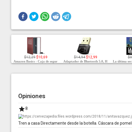
$12,29
$10,69
$14,94
$12,99
$0
Amazon Basics - Caja de segur
Adaptador de Bluetooth 5.0, H
La última se
Opiniones
8
Tren a casa Directamente desde la botella. Cáscara de pomelo