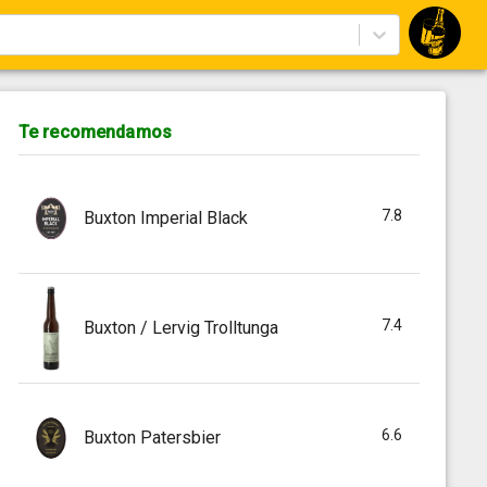
Te recomendamos
7.8
Buxton Imperial Black
7.4
Buxton / Lervig Trolltunga
6.6
Buxton Patersbier