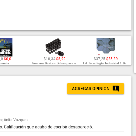
,0
$0,0
$10,34
$8,99
$37,25
$35,39
cuencia
Amazon Basics - Bolsas para e
LA Tecnologia Industrial 1 Ba
AGREGAR OPINION
Anita Vazquez
. Calificación que acabo de escribir desapareció.