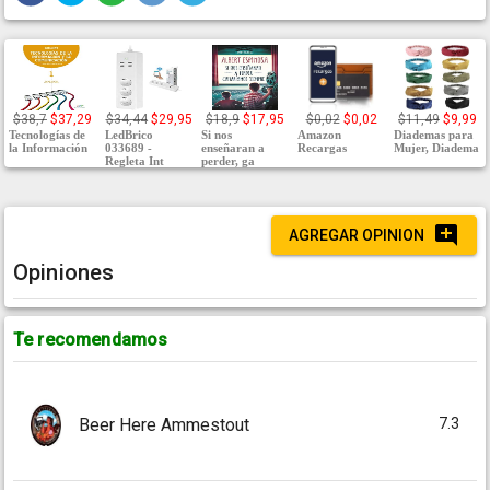
$38,7
$37,29
$34,44
$29,95
$18,9
$17,95
$0,02
$0,02
$11,49
$9,99
Tecnologías de
LedBrico
Si nos
Amazon
Diademas para
la Información
033689 -
enseñaran a
Recargas
Mujer, Diadema
Regleta Int
perder, ga
AGREGAR OPINION
Opiniones
Te recomendamos
7.3
Beer Here Ammestout