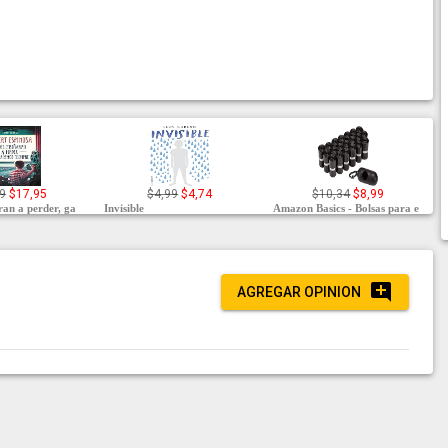
9
$17,95
$4,99
$4,74
$10,34
$8,99
ran a perder, ga
Invisible
Amazon Basics - Bolsas para e
AGREGAR OPINION