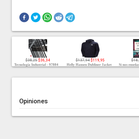
$38,25
$36,34
$137,94
$119,95
$18,
Tecnología Industrial - 97884
Helly Hansen Dubliner Jacket
Si nos enseña
Opiniones