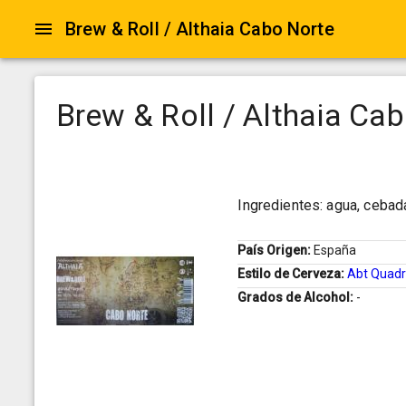
Brew & Roll / Althaia Cabo Norte
Brew & Roll / Althaia Ca
Ingredientes: agua, cebada,
País Origen:
España
Estilo de Cerveza:
Abt Quadr
Grados de Alcohol:
-