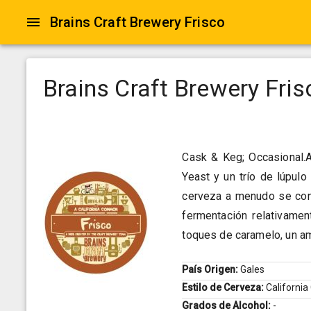
Brains Craft Brewery Frisco
Brains Craft Brewery Fris
Cask & Keg; Occasional.
Yeast y un trío de lúpulo
cerveza a menudo se con
fermentación relativamen
toques de caramelo, un am
País Origen:
Gales
Estilo de Cerveza:
Californ
Grados de Alcohol:
-