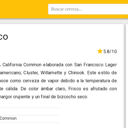
Buscar cerveza...
co
5.8/10
A California Common elaborada con San Francisco Lager
 americano; Cluster, Willamette y Chinook. Este estilo de
oce como cerveza de vapor debido a la temperatura de
te cálida. De color ámbar claro, Frisco es afrutado con
argor crujiente y un final de bizcocho seco.
ia Common