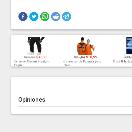
$69,95
$48,98
$21,84
$18,99
$99,
Extreme Motion Straight
Corrector de Postura para
Oral-B Irrig
Vaque
Hom
Opiniones