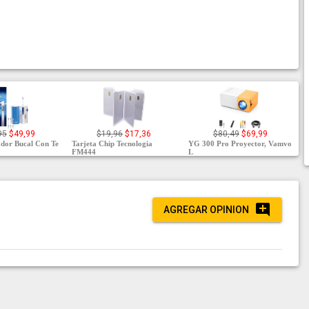
95
$49,99
$19,96
$17,36
$80,49
$69,99
ador Bucal Con Te
Tarjeta Chip Tecnologia
YG 300 Pro Proyector, Vamvo
FM444
L
AGREGAR OPINION