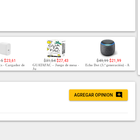
15
$23,61
$31,54
$27,43
$49,99
$21,99
s - Cargador de
GUATAFAC – Juego de mesa -
Echo Dot (3.ª generación) - A
Ju
AGREGAR OPINION