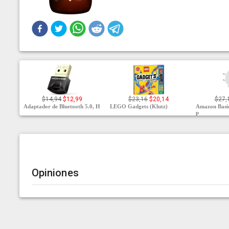
$14,94
$12,99
$23,16
$20,14
$27,
Adaptador de Bluetooth 5.0, H
LEGO Gadgets (Klutz)
Amazon Basic
p
Opiniones