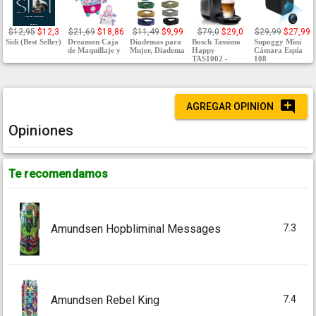
$12,95
$12,3
$21,69
$18,86
$11,49
$9,99
$79,0
$29,0
$29,99
$27,99
Sidi (Best Seller)
Dreamon Caja
Diademas para
Bosch Tassimo
Supoggy Mini
de Maquillaje y
Mujer, Diadema
Happy
Cámara Espía
TAS1002 -
108
AGREGAR OPINION
Opiniones
Te recomendamos
7.3
Amundsen Hopbliminal Messages
7.4
Amundsen Rebel King