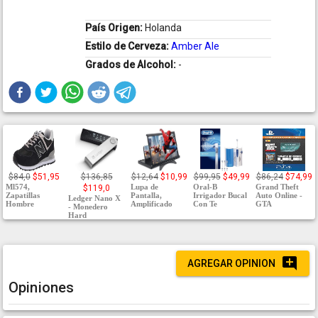
País Origen:
Holanda
Estilo de Cerveza:
Amber Ale
Grados de Alcohol:
-
$84,0
$51,95
$136,85
$12,64
$10,99
$99,95
$49,99
$86,24
$74,99
Ml574,
Lupa de
Oral-B
Grand Theft
$119,0
Zapatillas
Pantalla,
Irrigador Bucal
Auto Online -
Ledger Nano X
Hombre
Amplificado
Con Te
GTA
- Monedero
Hard
AGREGAR OPINION
Opiniones