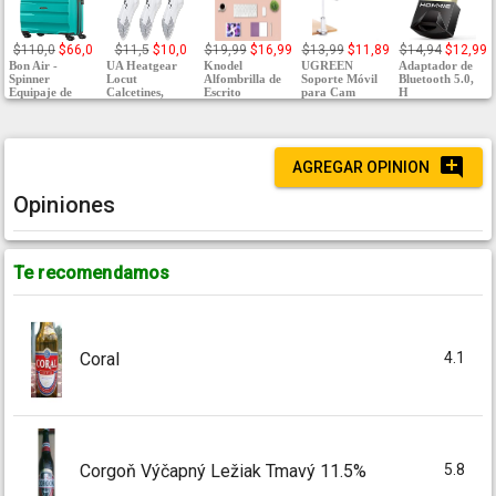
$110,0
$66,0
$11,5
$10,0
$19,99
$16,99
$13,99
$11,89
$14,94
$12,99
Bon Air -
UA Heatgear
Knodel
UGREEN
Adaptador de
Spinner
Locut
Alfombrilla de
Soporte Móvil
Bluetooth 5.0,
Equipaje de
Calcetines,
Escrito
para Cam
H
AGREGAR OPINION
Opiniones
Te recomendamos
4.1
Coral
5.8
Corgoň Výčapný Ležiak Tmavý 11.5%