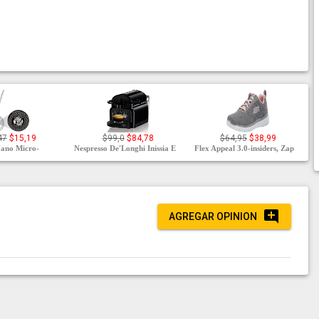
47
$15,19
$99,0
$84,78
$64,95
$38,99
Nano Micro-
Nespresso De'Longhi Inissia E
Flex Appeal 3.0-insiders, Zap
AGREGAR OPINION