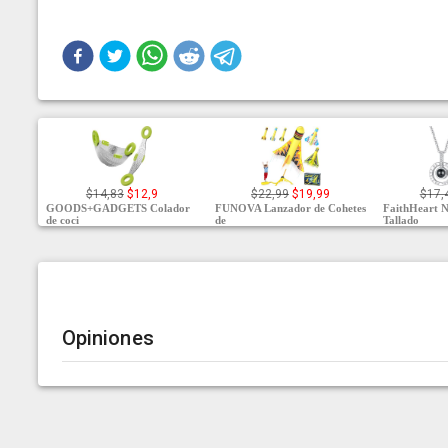
$14,83
$12,9
$22,99
$19,99
$17,
GOODS+GADGETS Colador
FUNOVA Lanzador de Cohetes
FaithHeart 
de coci
de
Tallado
Opiniones