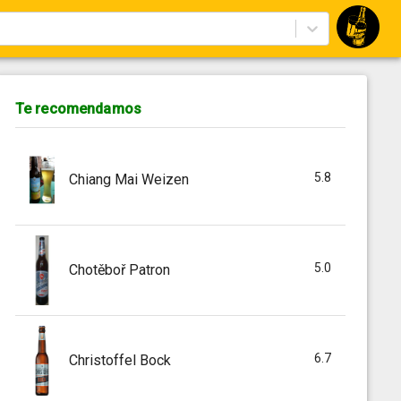
Te recomendamos
5.8
Chiang Mai Weizen
5.0
Chotěboř Patron
6.7
Christoffel Bock