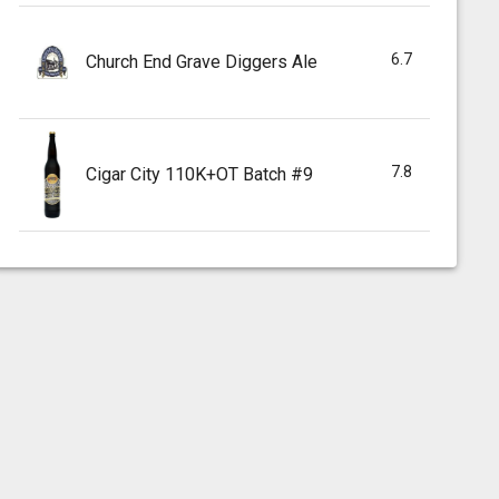
6.7
Church End Grave Diggers Ale
7.8
Cigar City 110K+OT Batch #9