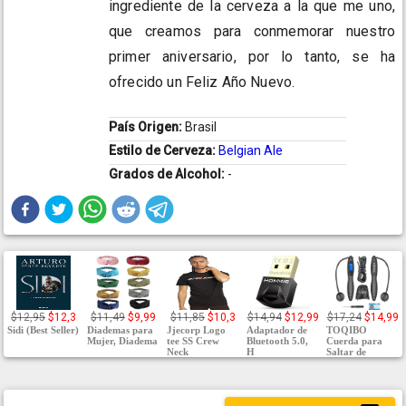
ingrediente de la cerveza a la que me uno,
que creamos para conmemorar nuestro
primer aniversario, por lo tanto, se ha
ofrecido un Feliz Año Nuevo.
País Origen:
Brasil
Estilo de Cerveza:
Belgian Ale
Grados de Alcohol:
-
$12,95
$12,3
$11,49
$9,99
$11,85
$10,3
$14,94
$12,99
$17,24
$14,99
Sidi (Best Seller)
Diademas para
Jjecorp Logo
Adaptador de
TOQIBO
Mujer, Diadema
tee SS Crew
Bluetooth 5.0,
Cuerda para
Neck
H
Saltar de