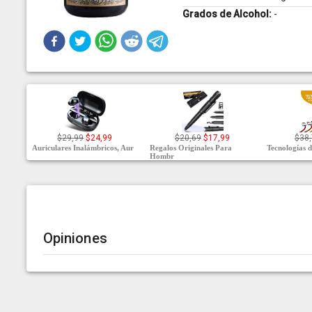
Grados de Alcohol:
-
$29,99
$24,99
$20,69
$17,99
$38,
Auriculares Inalámbricos, Aur
Regalos Originales Para
Tecnologías 
Hombr
Opiniones