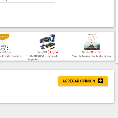
7
$37,29
$20,99
$15,74
$18,9
$17,95
de la Información
GILOBABAY Coches de
Vive de forma que te duela ma
Juguetes
AGREGAR OPINION