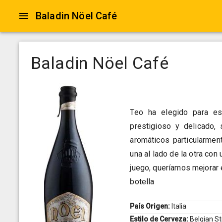
Baladin Nöel Café
Baladin Nöel Café
Teo ha elegido para es
prestigioso y delicado,
aromáticos particularme
una al lado de la otra co
juego, queríamos mejorar 
botella
País Origen:
Italia
Estilo de Cerveza:
Belgian S